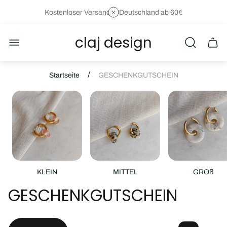
Kostenloser Versand in Deutschland ab 60€
claj design
Laden-
Schu
Logo"
des
Wage
/
Startseite
GESCHENKGUTSCHEIN
KLEIN
MITTEL
GROß
GESCHENKGUTSCHEIN