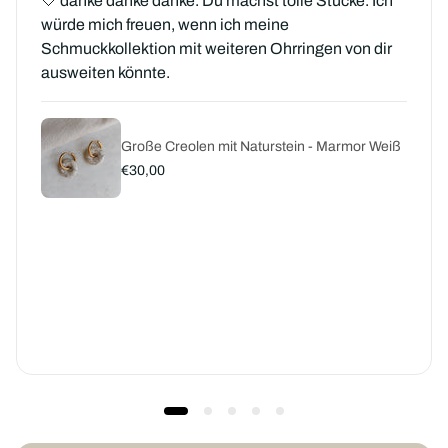
🤍 danke danke danke. Du machst tolle Stücke. Ich
würde mich freuen, wenn ich meine
Schmuckkollektion mit weiteren Ohrringen von dir
ausweiten könnte.
Große Creolen mit Naturstein - Marmor Weiß
R
€30,00
e
g
u
l
ä
r
e
r
P
r
e
i
s