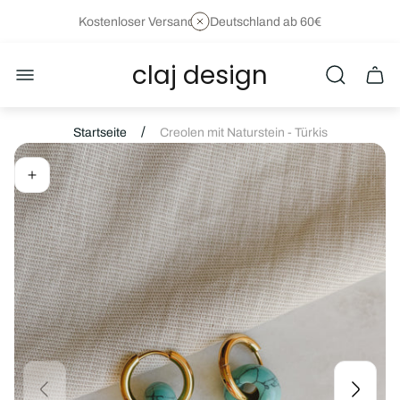
Kostenloser Versand in Deutschland ab 60€
claj design
Laden-
Schu
Logo"
des
Wage
/
Startseite
Creolen mit Naturstein - Türkis