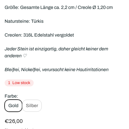
Größe: Gesamte Länge ca. 2,2 cm / Creole Ø 1,20 cm
Natursteine: Türkis
Creolen: 316L Edelstahl vergoldet
Jeder Stein ist einzigartig, daher gleicht keiner dem
anderen
♡
Bleifrei, Nickelfrei, verursacht keine Hautirritationen
1
Low stock
Farbe:
Gold
Silber
R
€26,00
e