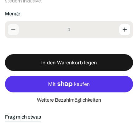
Steuern inklusive.
g
u
Menge:
l
ä
r
e
r
P
r
e
In den Warenkorb legen
i
s
Weitere Bezahlmöglichkeiten
Frag mich etwas